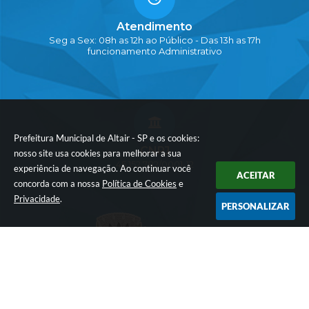
Atendimento
Seg a Sex: 08h as 12h ao Público - Das 13h as 17h
funcionamento Administrativo
Prefeitura Municipal de Altair - SP e os cookies:
CNPJ
nosso site usa cookies para melhorar a sua
45.152.782/0001-12
experiência de navegação. Ao continuar você
ACEITAR
concorda com a nossa
Política de Cookies
e
Privacidade
.
PERSONALIZAR