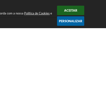
ACEITAR
31/08/1983
ncorda com a nossa
Política de Cookies
e
PERSONALIZAR
Volume