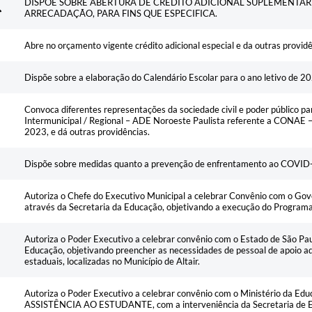
DISPÕE SOBRE ABERTURA DE CRÉDITO ADICIONAL SUPLEMENTAR
ARRECADAÇÃO, PARA FINS QUE ESPECIFICA.
Abre no orçamento vigente crédito adicional especial e da outras provid
Dispõe sobre a elaboração do Calendário Escolar para o ano letivo de 2
Convoca diferentes representações da sociedade civil e poder público pa
Intermunicipal / Regional – ADE Noroeste Paulista referente a CONAE 
2023, e dá outras providências.
Dispõe sobre medidas quanto a prevenção de enfrentamento ao COVID-1
Autoriza o Chefe do Executivo Municipal a celebrar Convênio com o Gov
através da Secretaria da Educação, objetivando a execução do Programa
Autoriza o Poder Executivo a celebrar convênio com o Estado de São Pau
Educação, objetivando preencher as necessidades de pessoal de apoio ad
estaduais, localizadas no Município de Altair.
Autoriza o Poder Executivo a celebrar convênio com o Ministério da 
ASSISTÊNCIA AO ESTUDANTE, com a interveniência da Secretaria de Es