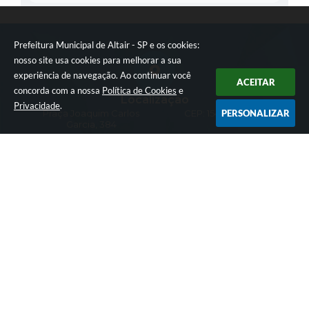
Prefeitura Municipal de Altair - SP e os cookies:
nosso site usa cookies para melhorar a sua
experiência de navegação. Ao continuar você
ACEITAR
concorda com a nossa
Política de Cookies
e
Localização
Privacidade
.
Praça Joaquim Carlos
CEP: 15430-005
PERSONALIZAR
Garcia, 384
Contato
17-3889-9500
cidadao@altair.sp.gov.br