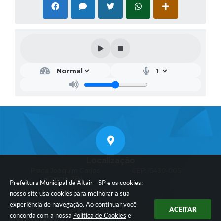
Localização
Praça Joaquim Carlos
CEP: 15430-005
Garcia, 384
Prefeitura Municipal de Altair - SP e os cookies:
nosso site usa cookies para melhorar a sua
experiência de navegação. Ao continuar você
ACEITAR
concorda com a nossa
Política de Cookies
e