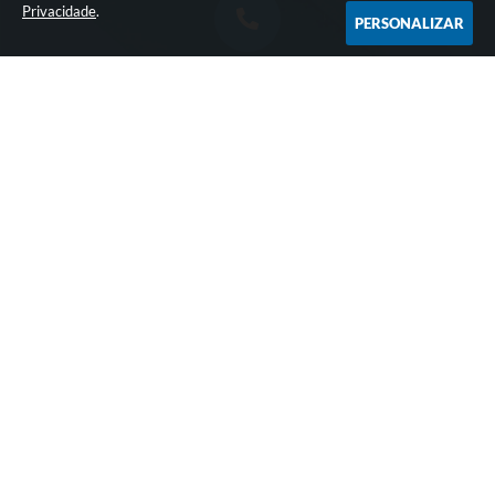
Privacidade
.
PERSONALIZAR
Contato
17-3889-9500
cidadao@altair.sp.gov.br
Atendimento
Seg a Sex: 08h as 12h ao Público - Das 13h as 17h
funcionamento Administrativo
CNPJ
45.152.782/0001-12