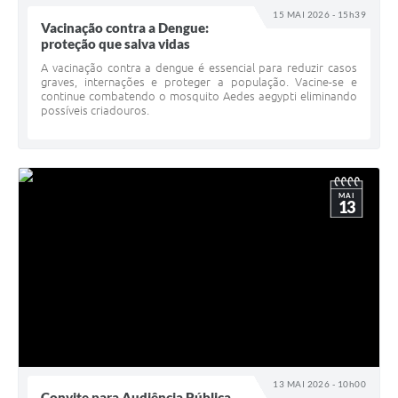
15 MAI 2026 - 15h39
Vacinação contra a Dengue:
proteção que salva vidas
A vacinação contra a dengue é essencial para reduzir casos
graves, internações e proteger a população. Vacine-se e
continue combatendo o mosquito Aedes aegypti eliminando
possíveis criadouros.
MAI
13
13 MAI 2026 - 10h00
Convite para Audiência Pública