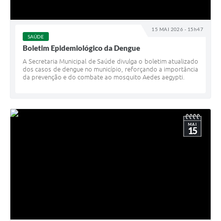
15 MAI 2026 - 15h47
SAÚDE
Boletim Epidemiológico da Dengue
A Secretaria Municipal de Saúde divulga o boletim atualizado
dos casos de dengue no município, reforçando a importância
da prevenção e do combate ao mosquito Aedes aegypti.
MAI
15