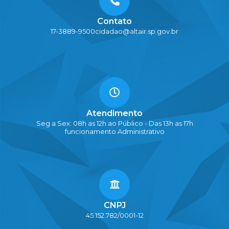
Contato
17-3889-9500
cidadao@altair.sp.gov.br
Atendimento
Seg a Sex: 08h as 12h ao Público - Das 13h as 17h
funcionamento Administrativo
CNPJ
45.152.782/0001-12