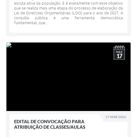
escuta ativa da população. E é exatamente com esse objetivo
que se realiza mais uma etapa do processo de elaboração da
Lei de Diretrizes Orçamentárias (LDO) para o ano de 2027. A
consulta pública é uma ferramenta democrática
fundamental, que...
MAR
17
17 MAR 2026
EDITAL DE CONVOCAÇÃO PARA
ATRIBUIÇÃO DE CLASSES/AULAS