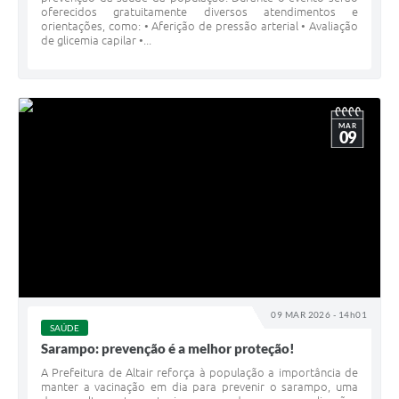
oferecidos gratuitamente diversos atendimentos e
orientações, como: • Aferição de pressão arterial • Avaliação
de glicemia capilar •...
MAR
09
09 MAR 2026 - 14h01
SAÚDE
Sarampo: prevenção é a melhor proteção!
A Prefeitura de Altair reforça à população a importância de
manter a vacinação em dia para prevenir o sarampo, uma