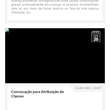
doença altamente contagiosa que pode causar complicações
graves, principalmente em crianças. O sarampo é transmitido
pelo ar, por meio da tosse, espirro ou fala de uma pessoa
infectada. Os...
JAN
26
26 JAN 2026 - 11h07
Convocação para Atribuição de
Classes