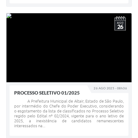
AGO
26
26 AGO 2025 - 08h36
PROCESSO SELETIVO 01/2025
A Prefeitura Municipal de Altair, Estado de São Paulo,
por intermédio do Chefe do Poder Executivo, considerando
o esgotamento da lista de classificados no Processo Seletivo
regido pelo Edital nº 02/2024, vigente para o ano letivo de
2025, a inexistência de candidatos remanescentes
interessados na...