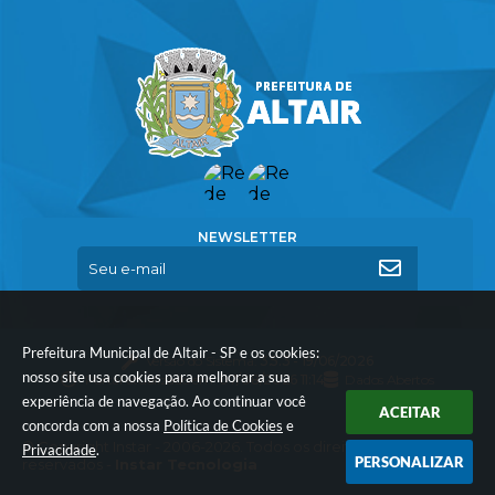
NEWSLETTER
Prefeitura Municipal de Altair - SP e os cookies:
Versão do Sistema:
3.5.3 - 19/06/2026
nosso site usa cookies para melhorar a sua
Portal atualizado em:
07/08/2026 11:14
Dados Abertos
experiência de navegação. Ao continuar você
ACEITAR
concorda com a nossa
Política de Cookies
e
© Copyright Instar - 2006-2026. Todos os direitos
Privacidade
.
PERSONALIZAR
reservados -
Instar Tecnologia