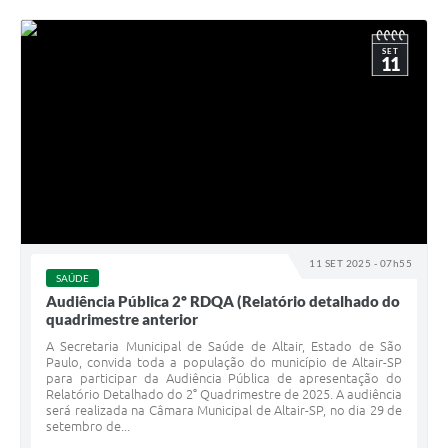
SET
11
11 SET 2025 - 07h55
SAÚDE
Audiência Pública 2º RDQA (Relatório detalhado do
quadrimestre anterior
A Secretaria Municipal de Saúde de Altair, Estado de São
Paulo, convida toda a população do município de Altair-SP
para participar da Audiência Pública de apresentação do
Relatório Detalhado do 2° Quadrimestre de 2025. A audiência
será realizada na Câmara Municipal de Altair-SP, no dia 29 de
setembro de...