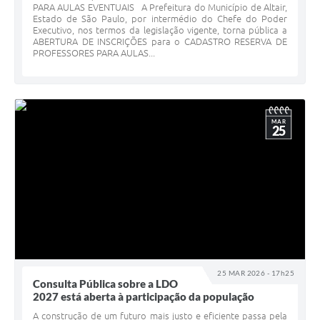
PARA AULAS EVENTUAIS A Prefeitura do Município de Altair,
Estado de São Paulo, por intermédio do Chefe do Poder
Executivo, nos termos da legislação vigente, torna pública a
ABERTURA DE INSCRIÇÕES para o CADASTRO RESERVA DE
PROFESSORES PARA AULAS...
MAR
25
25 MAR 2026 - 17h25
Consulta Pública sobre a LDO
2027 está aberta à participação da população
A construção de um futuro mais justo e eficiente passa pela