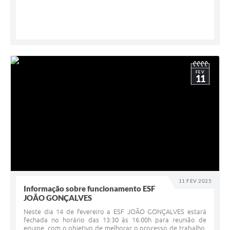
FEV
11
11 FEV 2025
Informação sobre funcionamento ESF
JOÃO GONÇALVES
Neste dia 14 de fevereiro a ESF JOÃO GONÇALVES estará
fechada no horário das 13:30 às 16:00h para reunião de
equipe, com o objetivo de melhorar o processo de trabalho.