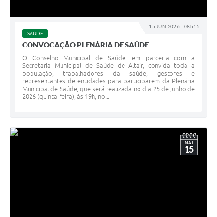
15 JUN 2026 - 08h15
SAÚDE
CONVOCAÇÃO PLENÁRIA DE SAÚDE
O Conselho Municipal de Saúde, em parceria com a
Secretaria Municipal de Saúde de Altair, convida toda a
população, trabalhadores da saúde, gestores e
representantes de entidades para participarem da Plenária
Municipal de Saúde, que será realizada no dia 25 de junho de
2026 (quinta-feira), às 19h, no...
MAI
15