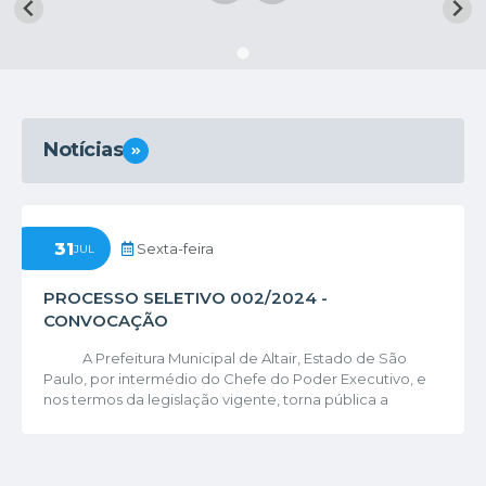
Notícias
VER MAIS
31
Sexta-feira
JUL
PROCESSO SELETIVO 002/2024 -
CONVOCAÇÃO
A Prefeitura Municipal de Altair, Estado de São
Paulo, por intermédio do Chefe do Poder Executivo, e
nos termos da legislação vigente, torna pública a
ABERTURA DO PROCESSO SELETIVO, regido pelo Edital
nº 002/2024, destinado ao preenchimento de vagas e
formação de cadastro reserva para as seguintes
funções: Agente Comunitário de Saúde, Assistente...