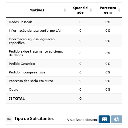
Quantid
Porcenta
Motivos
ade
gem
Dados Pessoais
0
0%
Informação sigilosa conforme LAI
0
0%
Informação sigilosa legislação
0
0%
específica
Pedido exige tratamento adicional
0
0%
de dados
Pedido Genérico
0
0%
Pedido Incompreensível
0
0%
Processo decisório em curso
0
0%
Outro
0
0%
TOTAL
0
Tipo de Solicitantes
Visualizar dados em: