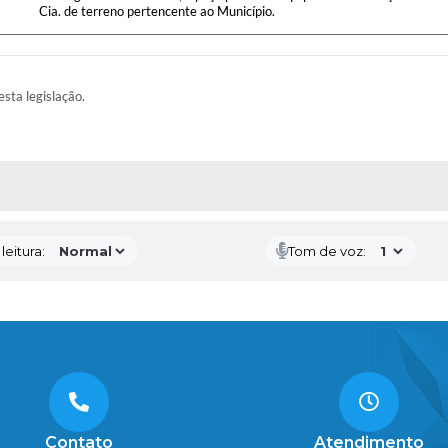
Cia. de terreno pertencente ao Município.
esta legislação.
AS MÍDIAS
eitura:
Tom de voz:
Contato
Atendimento