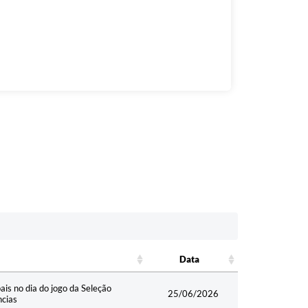
Data
Data
ais no dia do jogo da Seleção
25/06/2026
ncias