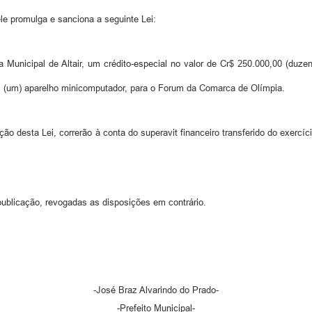
e promulga e sanciona a seguinte Lei:
a Municipal de Altair, um crédito-especial no valor de Cr$ 250.000,00 (duzen
e 1 (um) aparelho minicomputador, para o Forum da Comarca de Olímpia.
 desta Lei, correrão à conta do superavit financeiro transferido do exercíci
 publicação, revogadas as disposições em contrário.
-José Braz Alvarindo do Prado-
-Prefeito Municipal-