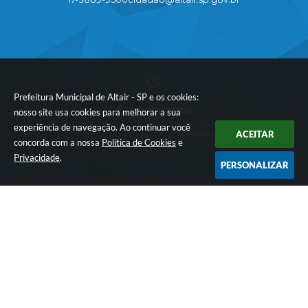
Prefeitura Municipal de Altair - SP e os cookies:
Atendimento
nosso site usa cookies para melhorar a sua
Seg a Sex: 08h as 12h ao Público - Das 13h as 17h
experiência de navegação. Ao continuar você
ACEITAR
funcionamento Administrativo
concorda com a nossa
Política de Cookies
e
Privacidade
.
PERSONALIZAR
CNPJ
45.152.782/0001-12