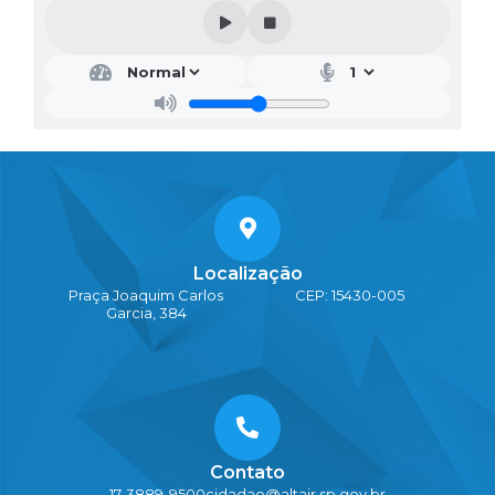
Localização
Praça Joaquim Carlos
CEP: 15430-005
Garcia, 384
Contato
17-3889-9500
cidadao@altair.sp.gov.br