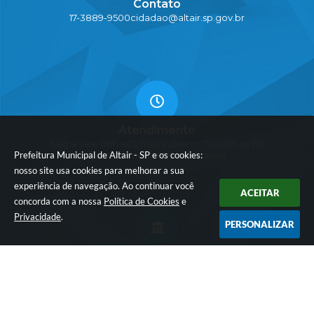
Contato
17-3889-9500
cidadao@altair.sp.gov.br
Atendimento
Seg a Sex: 08h as 12h ao Público - Das 13h as 17h
Prefeitura Municipal de Altair - SP e os cookies:
funcionamento Administrativo
nosso site usa cookies para melhorar a sua
experiência de navegação. Ao continuar você
ACEITAR
concorda com a nossa
Política de Cookies
e
Privacidade
.
PERSONALIZAR
CNPJ
45.152.782/0001-12