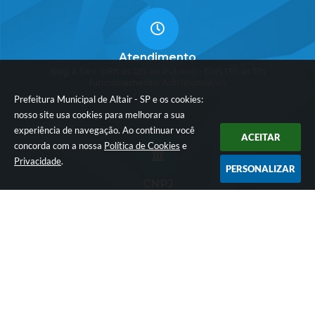
Atendimento
Seg a Sex: 08h as 12h ao Público - Das 13h as 17h
funcionamento Administrativo
Prefeitura Municipal de Altair - SP e os cookies:
nosso site usa cookies para melhorar a sua
experiência de navegação. Ao continuar você
ACEITAR
concorda com a nossa
Política de Cookies
e
Privacidade
.
PERSONALIZAR
CNPJ
45.152.782/0001-12