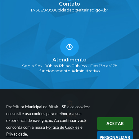
Contato
17-3889-9500
cidadao@altair.sp.gov.br
Atendimento
Seg a Sex: 08h as 12h ao Público - Das 13h as 17h
funcionamento Administrativo
Prefeitura Municipal de Altair - SP e os cookies:
nosso site usa cookies para melhorar a sua
CNPJ
experiência de navegação. Ao continuar você
45.152.782/0001-12
ACEITAR
concorda com a nossa
Política de Cookies
e
Privacidade
.
PERSONALIZAR