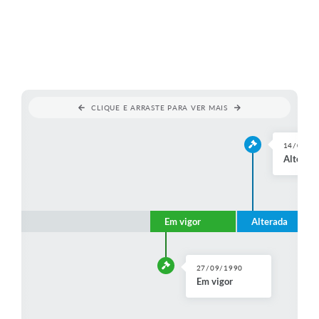
CLIQUE E ARRASTE PARA VER MAIS
14/02/1
Alterada
Em vigor
Alterada
27/09/1990
Em vigor