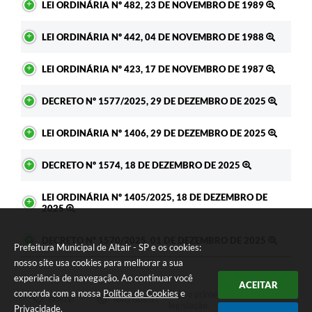
LEI ORDINÁRIA Nº 482, 23 DE NOVEMBRO DE 1989
LEI ORDINÁRIA Nº 442, 04 DE NOVEMBRO DE 1988
LEI ORDINÁRIA Nº 423, 17 DE NOVEMBRO DE 1987
DECRETO Nº 1577/2025, 29 DE DEZEMBRO DE 2025
LEI ORDINÁRIA Nº 1406, 29 DE DEZEMBRO DE 2025
DECRETO Nº 1574, 18 DE DEZEMBRO DE 2025
LEI ORDINÁRIA Nº 1405/2025, 18 DE DEZEMBRO DE
2025
DECRETO Nº 1570/2025, 01 DE DEZEMBRO DE 2025
Prefeitura Municipal de Altair - SP e os cookies:
nosso site usa cookies para melhorar a sua
experiência de navegação. Ao continuar você
ACEITAR
concorda com a nossa
Política de Cookies
e
Seja o primeiro a curtir esta
GOSTEI
NÃO GOSTEI
legislação.
Privacidade
.