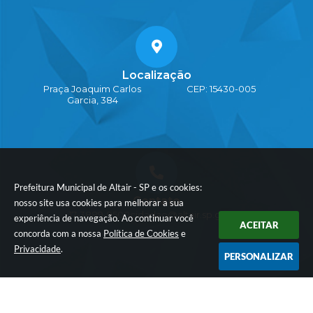
Localização
Praça Joaquim Carlos
CEP: 15430-005
Garcia, 384
Prefeitura Municipal de Altair - SP e os cookies:
Contato
nosso site usa cookies para melhorar a sua
17-3889-9500
cidadao@altair.sp.gov.br
experiência de navegação. Ao continuar você
ACEITAR
concorda com a nossa
Política de Cookies
e
Privacidade
.
PERSONALIZAR