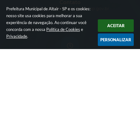
Contato
17-3889-9500
cidadao@altair.sp.gov.br
Prefeitura Municipal de Altair - SP e os cookies:
nosso site usa cookies para melhorar a sua
experiência de navegação. Ao continuar você
ACEITAR
concorda com a nossa
Política de Cookies
e
Privacidade
.
PERSONALIZAR
Atendimento
Seg a Sex: 08h as 12h ao Público - Das 13h as 17h
funcionamento Administrativo
CNPJ
45.152.782/0001-12