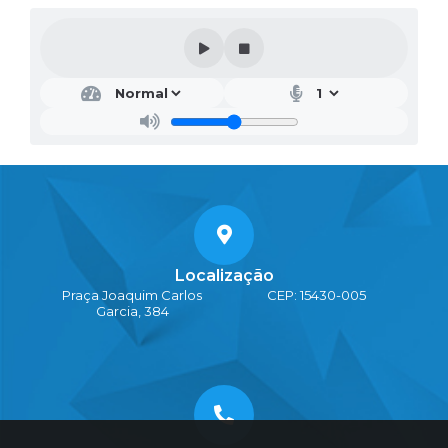
Localização
Praça Joaquim Carlos
CEP: 15430-005
Garcia, 384