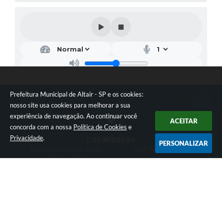
Prefeitura Municipal de Altair - SP e os cookies:
nosso site usa cookies para melhorar a sua
experiência de navegação. Ao continuar você
ACEITAR
concorda com a nossa
Política de Cookies
e
Privacidade
.
Localização
PERSONALIZAR
Praça Joaquim Carlos
CEP: 15430-005
Garcia, 384